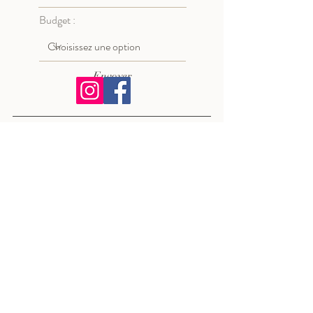
Budget :
Envoyer
Show-Room & Atelier
19 Rue Eugene Léris - 81100 Castres
81100 CASTRES
Tél.
06 95 97 38 34
Mail
ateliernacrecastres@gmail.com