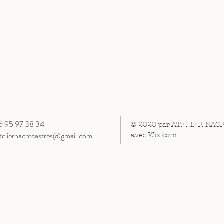
06 95 97 38 34
© 2020 par ATELIER NAC
teliernacrecastres@gmail.com
avec
Wix.com