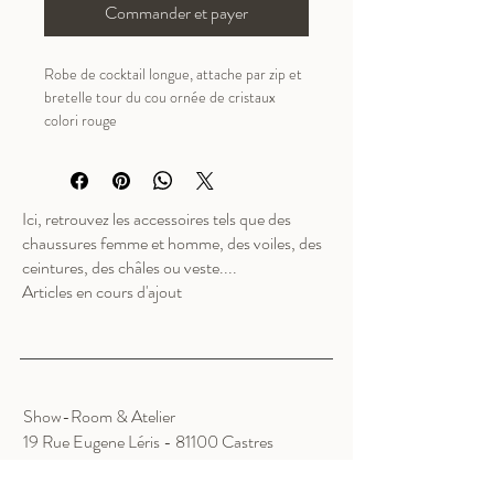
Commander et payer
Robe de cocktail longue, attache par zip et 
bretelle tour du cou ornée de cristaux 
colori rouge
Ici, retrouvez les accessoires tels que des
chaussures femme et homme, des voiles, des
ceintures, des châles ou veste....
Articles en cours d'ajout
Show-Room & Atelier
19 Rue Eugene Léris - 81100 Castres
81100 CASTRES