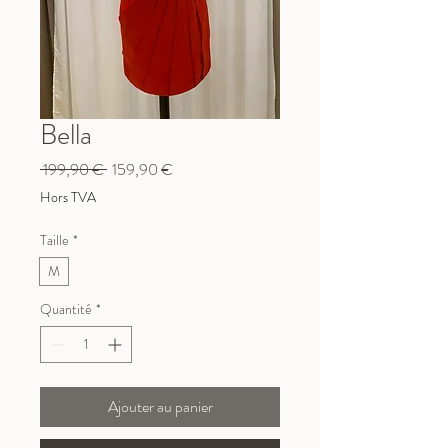
Bella
Prix
Prix
 199,90 € 
159,90 €
original
promotionnel
Hors TVA
Taille
*
M
Quantité
*
Ajouter au panier