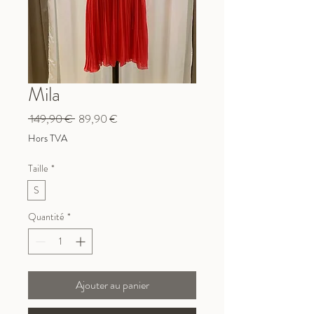
Mila
Prix
Prix
 149,90 € 
89,90 €
original
promotionnel
Hors TVA
Taille
*
S
Quantité
*
Ajouter au panier